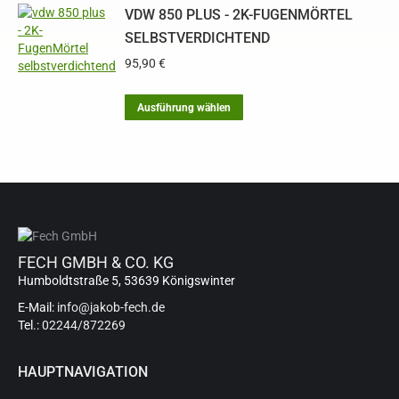
VDW 850 PLUS - 2K-FUGENMÖRTEL
mehrere
Varianten
SELBSTVERDICHTEND
auf.
95,90
€
Die
Optionen
Dieses
können
Ausführung wählen
Produkt
auf
weist
der
mehrere
Produktseite
Varianten
gewählt
auf.
werden
Die
Optionen
können
FECH GMBH & CO. KG
auf
Humboldtstraße 5, 53639 Königswinter
der
Produktseite
E-Mail:
info@jakob-fech.de
gewählt
Tel.:
02244/872269
werden
HAUPTNAVIGATION