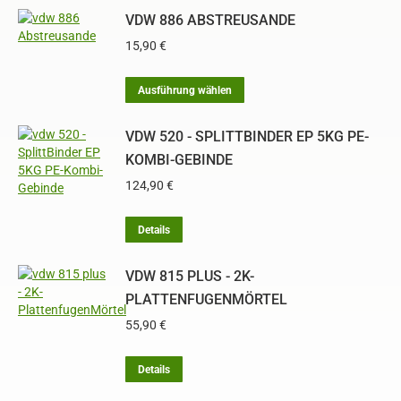
VDW 886 ABSTREUSANDE
15,90
€
Dieses
Ausführung wählen
Produkt
weist
VDW 520 - SPLITTBINDER EP 5KG PE-
mehrere
Varianten
KOMBI-GEBINDE
auf.
124,90
€
Die
Optionen
können
Details
auf
der
VDW 815 PLUS - 2K-
Produktseite
PLATTENFUGENMÖRTEL
gewählt
werden
55,90
€
Dieses
Details
Produkt
weist