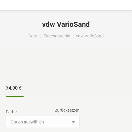
vdw VarioSand
Sie befinden sich hier:
Start
Fugenmaterial
vdw VarioSand
74,90
€
Zurücksetzen
Farbe