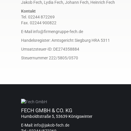
Jakob Fech, Lydia Fech, Johann Fech, Heinrich Fech
Kontakt
Tel. 02244 872269
Fax. 02244 900822
E-Mail info@firmengruppe-fech.de
Handelsregister: Amtsgericht Siegburg HRA 5311
Umsatzsteuer-ID: DE274358884
Steuernummer 222/5805/0570
FECH GMBH & CO. KG
Humboldtstraße 5, 53639 Königswinter
E-Mail:
info@jakob-fech.de