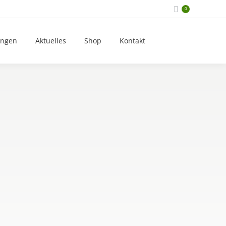
Tel.: 02244/872269
0
ungen
Aktuelles
Shop
Kontakt